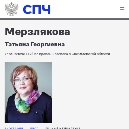
СПЧ
Мерзлякова
Татьяна Георгиевна
Уполномоченный по правам человека в Свердловской области
БИОГРАФИЯ
БЛОГ
ЛИЧНЫЙ МЕДИААРХИВ