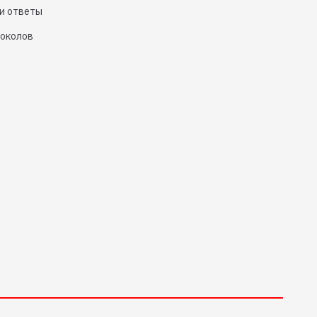
и ответы
токолов