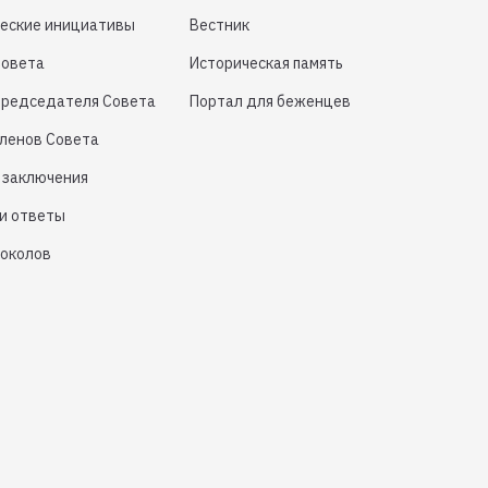
еские инициативы
Вестник
Совета
Историческая память
Председателя Совета
Портал для беженцев
членов Совета
 заключения
и ответы
токолов