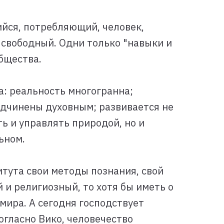
йся, потребляющий, человек,
 свободный. Одни только "навыки и
бщества.
: реальность многогранна;
одчинены духовным; развивается не
ь и управлять природой, но и
ьном.
итута свои методы познания, свой
 и религиозный, то хотя бы иметь о
мира. А сегодня господствует
согласно Вико, человечество