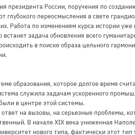
я президента России, поручения по создани
ют глубокого переосмысления в свете грандио
них. Работа по изменениям курса истории уже 
 встанет задача обновления всего гуманитарно
оисходить в поиске образа цельного гармони
ни.
стеме образования, которое долгое время счит
 система служила задачам ускоренного промыш
были в центре этой системы.
 ответ на вызовы, на серьезные проблемы, ко
твенный. В начале XIX века униженная Напол
иверситет нового типа, фактически этот тип