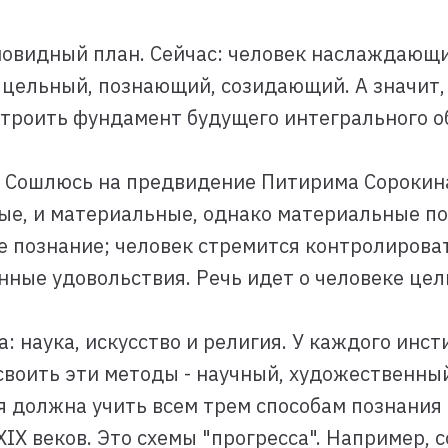
новидный план. Сейчас: человек наслаждающи
цельный, познающий, созидающий. А значит,
строить фундамент будущего интегрального о
? Сошлюсь на предвидение Питирима Сорокина
вные, и материальные, однако материальные п
ое познание; человек стремится контролироват
нные удовольствия. Речь идет о человеке цел
: наука, искусство и религия. У каждого инст
воить эти методы - научный, художественный
 должна учить всем трем способам познания 
IX веков. Это схемы "прогресса". Например, 