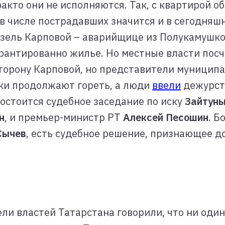
кто они не исполняются. Так, с квартирой о
я в числе пострадавших значится и в сегодн
узель Карповой – аварийщице из Полукамушко
гарантированно жилье. Но местные власти пос
торону Карповой, но представители муниципал
ки продолжают гореть, а люди
ввели
дежурств
состоится судебное заседание по иску
Зайтуны
н
, и премьер-министр РТ
Алексей Песошин
. Б
Сычев
, есть судебное решение, признающее 
ли властей Татарстана говорили, что ни оди