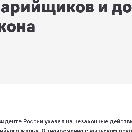
варийщиков и д
кона
езиденте России указал на незаконные действ
ийного жилья. Одновременно с выпуском рек