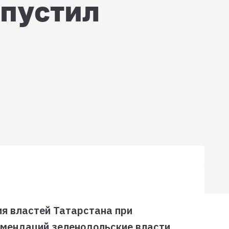
опустил
ия властей Татарстана при
омендаций зеленодольские власти