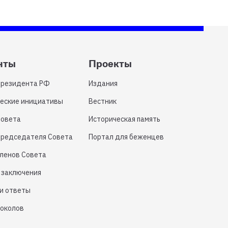
нты
Проекты
Президента РФ
Издания
еские инициативы
Вестник
Совета
Историческая память
Председателя Совета
Портал для беженцев
членов Совета
 заключения
и ответы
токолов