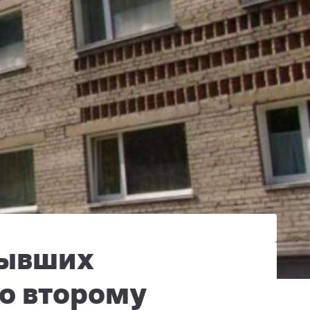
бывших
о второму