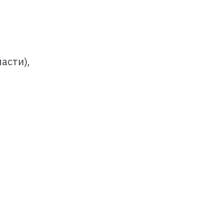
асти),