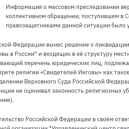
Информация о массовом преследовании ве
коллективном обращении, поступившем в С
правозащитниками данной ситуации было 
йской Федерации вынес решение о ликвидаци
вы в России" и входящих в её структуру мест
вающий перечень юридических лиц, подлежащ
прете религии «Свидетелей Иеговы» как тако
елении Верховного Суда Российской Федераци
танции не оценивал законность религиозных 
ния).
льство Российской Федерации в своём ответе
ой организации "Управленческий центр свиде