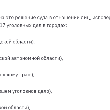
на это решение суда в отношении лиц, испов
7 уголовных дел в городах:
ской области),
ской автономной области),
орскому краю),
вшем уголовное дело),
ой области),