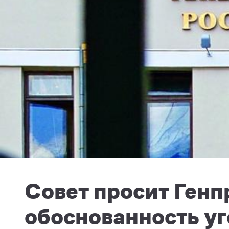
Cовет просит Генп
обоснованность у