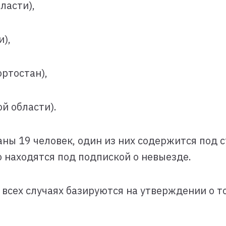
ласти),
и),
ортостан),
ой области).
ы 19 человек, один из них содержится под с
о находятся под подпиской о невыезде.
сех случаях базируются на утверждении о т