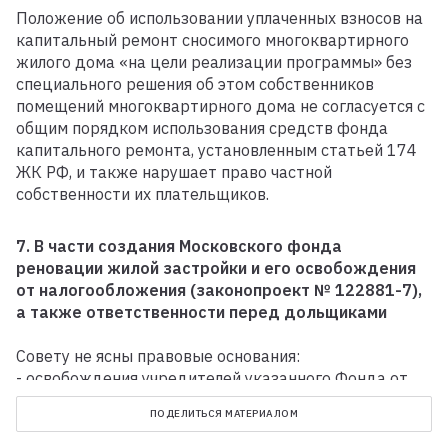
Положение об использовании уплаченных взносов на
капитальный ремонт сносимого многоквартирного
жилого дома «на цели реализации программы» без
специального решения об этом собственников
помещений многоквартирного дома не согласуется с
общим порядком использования средств фонда
капитального ремонта, установленным статьей 174
ЖК РФ, и также нарушает право частной
собственности их плательщиков.
7. В части создания Московского фонда
реновации жилой застройки и его освобождения
от налогообложения (законопроект № 122881-7),
а также ответственности перед дольщиками
Совету не ясны правовые основания:
- освобождения учредителей указанного Фонда от
ответственности по его обязательствам в случае
ПОДЕЛИТЬСЯ МАТЕРИАЛОМ
неисполнения или ненадлежащего исполнения
фондом своих обязательств по договорам участия в